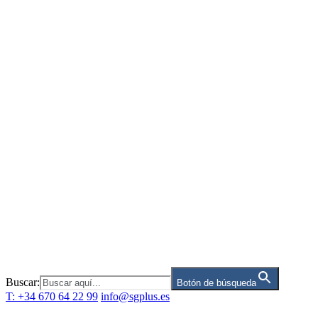
Saltar
al
contenido
Buscar:
Botón de búsqueda
T: +34 670 64 22 99
info@sgplus.es