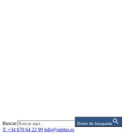
Saltar
al
contenido
Buscar:
Botón de búsqueda
T: +34 670 64 22 99
info@sgplus.es