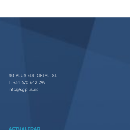
SG PLUS EDITORIAL, S.L.
T: +34 670 642 299
info@sgplus.es
ACTUALIDAD