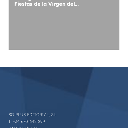
Fiestas de la Virgen del...
SG PLUS EDITORIAL, S.L.
T: +34 670 642 299