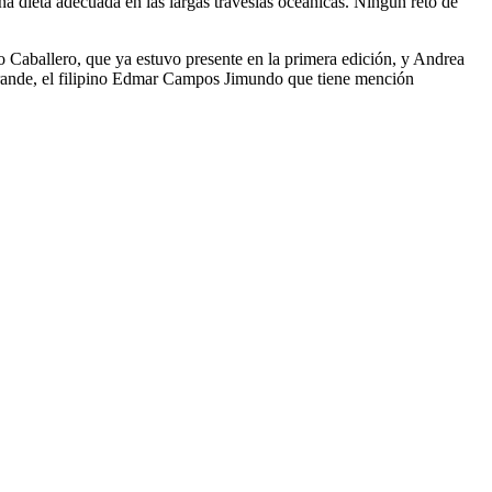
na dieta adecuada en las largas travesías oceánicas. Ningún reto de
o Caballero, que ya estuvo presente en la primera edición, y Andrea
ogrande, el filipino Edmar Campos Jimundo que tiene mención