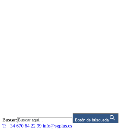
Saltar
al
contenido
Buscar:
Botón de búsqueda
T: +34 670 64 22 99
info@sgplus.es