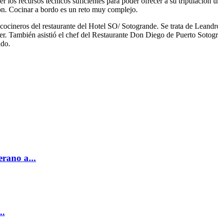
 los recursos técnicos suficientes para poder ofrecer a su tripulación u
ión. Cocinar a bordo es un reto muy complejo.
cocineros del restaurante del Hotel SO/ Sotogrande. Se trata de Leandr
sser. También asistió el chef del Restaurante Don Diego de Puerto Sot
ado.
erano a...
..