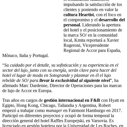
impulsando la satisfacción de los
clientes y poniendo en valor la
cultura Heartist
, con el foco en
el compromiso y el
desarrollo del
personal
. Liderando la apertura
del hotel y el posicionamiento de
la marca SO/ en la comunidad
local, Kmita reportará a Xavier
Rugeroni, Vicepresidente
Regional de Accor para España,
Mónaco, Italia y Portugal.
“
Su cuidado por el detalle, su sofisticación y su experiencia en el
sector del lujo, junto con su energía, serán clave para hacer del
hotel el lugar de moda en Sotogrande y plasmar en él el lujo
rebelde de SO/ para
llevar la exclusividad al siguiente nivel
”, ha
afirmado Marc Dardenne, Director de Operaciones para las marcas
de lujo de Accor en Europa.
Tras años en cargos de
gestión internacional en F&B
con Hyatt en
Egipto, Hong Kong, Chicago, Tailandia y Argentina, Robert
empezó a trabajar como
manager
en Fairmont Hamburgo en 2017.
Participó en diferentes proyectos y ocupó de forma temporal la
dirección general del hotel Raffles Europejski, en Varsovia. Es
licenciado en gestión hotelera por la Universidad de Les Roches, en