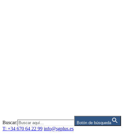
Saltar
al
contenido
Buscar:
Botón de búsqueda
T: +34 670 64 22 99
info@sgplus.es