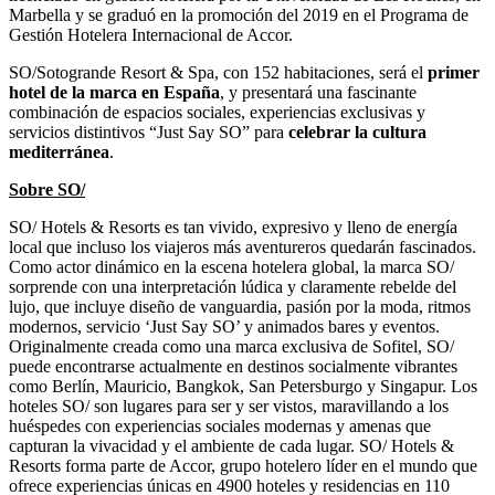
Marbella y se graduó en la promoción del 2019 en el Programa de
Gestión Hotelera Internacional de Accor.
SO/Sotogrande Resort & Spa, con 152 habitaciones, será el
primer
hotel de la marca en España
, y presentará una fascinante
combinación de espacios sociales, experiencias exclusivas y
servicios distintivos “Just Say SO” para
celebrar la cultura
mediterránea
.
Sobre SO/
SO/ Hotels & Resorts es tan vivido, expresivo y lleno de energía
local que incluso los viajeros más aventureros quedarán fascinados.
Como actor dinámico en la escena hotelera global, la marca SO/
sorprende con una interpretación lúdica y claramente rebelde del
lujo, que incluye diseño de vanguardia, pasión por la moda, ritmos
modernos, servicio ‘Just Say SO’ y animados bares y eventos.
Originalmente creada como una marca exclusiva de Sofitel, SO/
puede encontrarse actualmente en destinos socialmente vibrantes
como Berlín, Mauricio, Bangkok, San Petersburgo y Singapur. Los
hoteles SO/ son lugares para ser y ser vistos, maravillando a los
huéspedes con experiencias sociales modernas y amenas que
capturan la vivacidad y el ambiente de cada lugar. SO/ Hotels &
Resorts forma parte de Accor, grupo hotelero líder en el mundo que
ofrece experiencias únicas en 4900 hoteles y residencias en 110