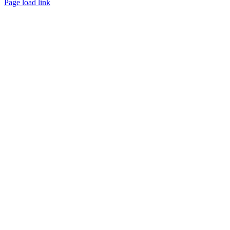
Page load link
Ir
a
Arriba