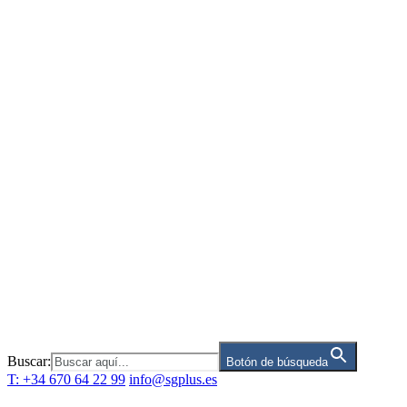
Saltar
al
contenido
Buscar:
Botón de búsqueda
T: +34 670 64 22 99
info@sgplus.es