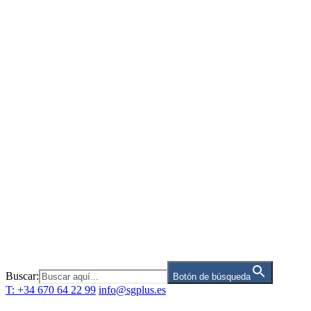
Saltar
al
contenido
Buscar:
Botón de búsqueda
T: +34 670 64 22 99
info@sgplus.es