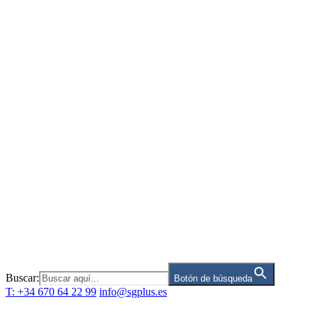
Saltar
al
contenido
Buscar:
Botón de búsqueda
T: +34 670 64 22 99
info@sgplus.es