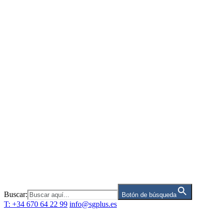
Saltar
al
contenido
Buscar:
Botón de búsqueda
T: +34 670 64 22 99
info@sgplus.es