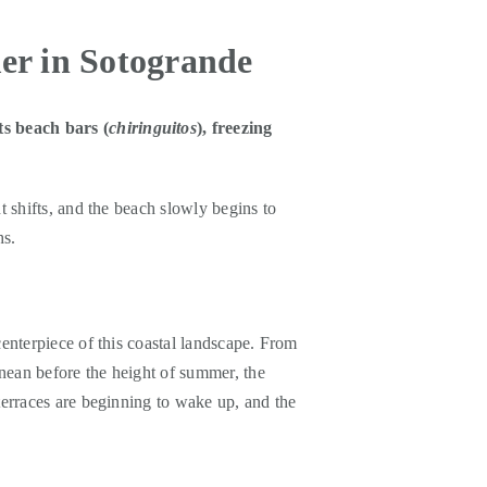
er in Sotogrande
ts beach bars (
chiringuitos
), freezing
t shifts, and the beach slowly begins to
hs.
enterpiece of this coastal landscape. From
anean before the height of summer, the
terraces are beginning to wake up, and the