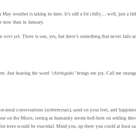
weather is taking its time. It’s still a bit chilly… well, just a littl
er now than in January.
n over yet. There is sun, yes, but there’s something that never fails a
em. Just hearing the word
‘chiringuito’
brings me joy. Call me strange,
ost-meal conversations (
sobremesas
), sand on your feet, and happine
e on the Moon, seeing as humanity seems hell-bent on settling there 
alm trees would be essential. Mind you, up there you could at least s