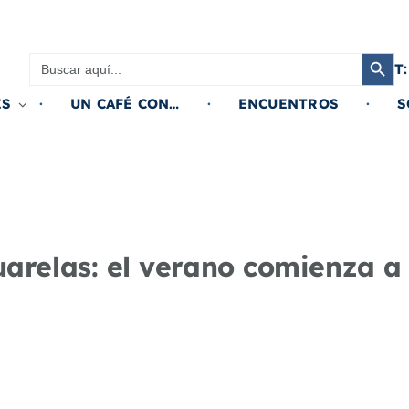
Botón de búsqued
Buscar:
T:
ES
UN CAFÉ CON…
ENCUENTROS
S
arelas: el verano comienza a