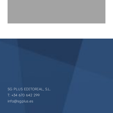
SG PLUS EDITORIAL, S.L.
T: +34 670 642 299
info@sgplus.es