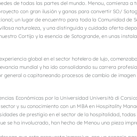
pedes de todas las partes del mundo. Menou, comienza a t
proyecto con gran ilusión y ganas para convertir SO/ Soto
acional; un lugar de encuentro para toda la Comunidad de 
illosa naturaleza, y una distinguida y cuidada oferta depor
e nuestro Cortijo y la esencia de Sotogrande, en unas insta
xperiencia global en el sector hotelero de lujo, comenzab
evancia mundial y ha ido consolidando su carrera profes
tor general o capitaneando procesos de cambio de imagen
ncias Económicas por la Universidad Università di Corsica
l sector y su conocimiento con un MBA en Hospitality Ma
sidades de prestigio en el sector de la hospitalidad, toda
ue se ha involucrado, han hecho de Menou una pieza impr