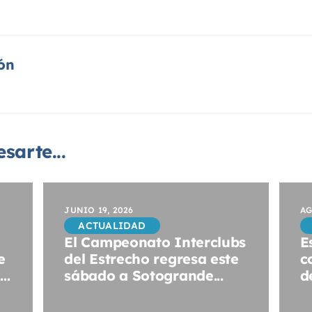
ón
sarte...
JUNIO 19, 2026
AG
ACTUALIDAD
El Campeonato Interclubs
E
e
del Estrecho regresa este
c
..
sábado a Sotogrande...
de