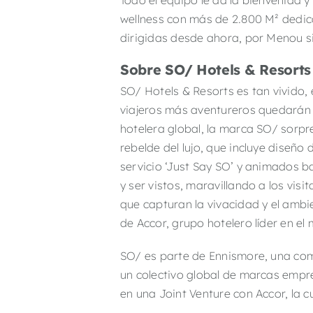
Todo el equipo le da la bienvenida
wellness con más de 2.800 M² dedica
dirigidas desde ahora, por Menou si
Sobre SO/ Hotels & Resorts
SO/ Hotels & Resorts es tan vivido, e
viajeros más aventureros quedarán
hotelera global, la marca SO/ sorpr
rebelde del lujo, que incluye diseñ
servicio ‘Just Say SO’ y animados b
y ser vistos, maravillando a los vi
que capturan la vivacidad y el ambi
de Accor, grupo hotelero líder en el
SO/ es parte de Ennismore, una com
un colectivo global de marcas empr
en una Joint Venture con Accor, la 