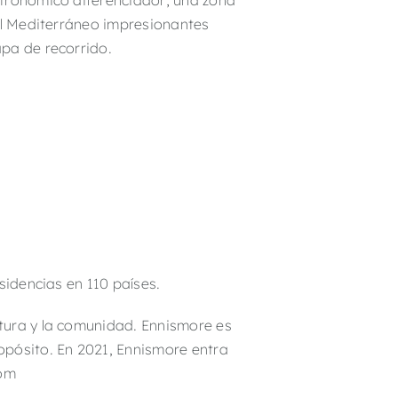
stronómico diferenciador; una zona
 el Mediterráneo impresionantes
apa de recorrido.
sidencias en 110 países.
tura y la comunidad. Ennismore es
opósito. En 2021, Ennismore entra
com