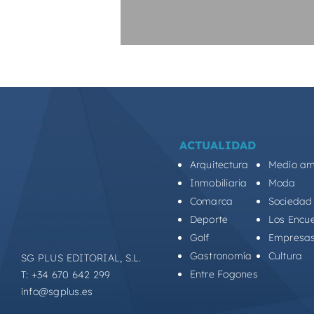
ACTUALIDAD
Arquitectura
Medio am
Inmobiliaria
Moda
Comarca
Sociedad
Deporte
Los Encu
Golf
Empresa
Gastronomía
Cultura
SG PLUS EDITORIAL, S.L.
Entre Fogones
T: +34 670 642 299
info@sgplus.es