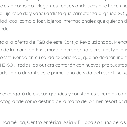
de este complejo, elegantes toques andaluces que hacen ho
e lujo rebelde y vanguardista que caracteriza al grupo SO 
ad local como a los viajeros internacionales que quieran d
nde.
to a la oferta de F&B de este Cortijo Revolucionado, Meno
o de la mano de Ennismore, operador hotelero lifestyle, e
onstruyendo en su sólida experiencia, que no dejarán indife
, HI-SO… todos los outlets contarán con nuevas propuesta
ado tanto durante este primer año de vida del resort, se 
se encargará de buscar grandes y constantes sinergias c
togrande como destino de la mano del primer resort 5* de 
inoamérica, Centro América, Asia y Europa son uno de los 