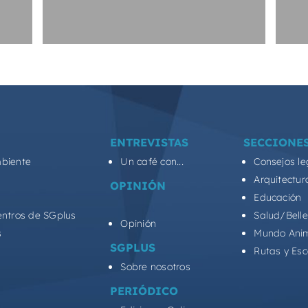
ENTREVISTAS
SECCIONE
biente
Un café con...
Consejos le
Arquitectur
OPINIÓN
Educación
entros de SGplus
Salud/Bell
Opinión
s
Mundo Ani
SGPLUS
Rutas y Es
Sobre nosotros
PERIÓDICO