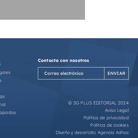
Contacta con nosotros
S
Correo
gales
electrónico
a
(Obligatorio)
eza
© SG PLUS EDITORIAL 2024
mal
Aviso Legal
capadas
Política de privacidad
Política de cookies
Diseño y desarrollo:
Agencia Adhoc