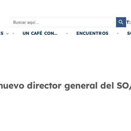
Botón de búsqued
Buscar:
T:
ES
UN CAFÉ CON…
ENCUENTROS
S
uevo director general del S