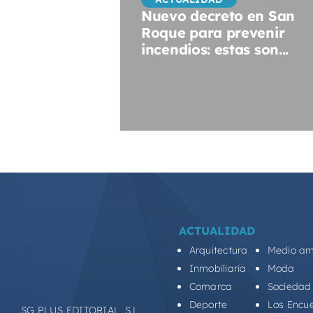
Nuevo decreto en San
Roque para prevenir
incendios: estas son...
ACTUALIDAD
Arquitectura
Medio am
Inmobiliaria
Moda
Comarca
Sociedad
Deporte
Los Encu
SG PLUS EDITORIAL, S.L.