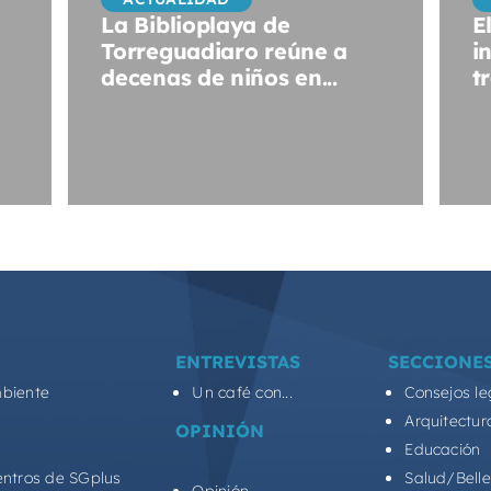
La Biblioplaya de
E
Torreguadiaro reúne a
i
decenas de niños en...
tr
ENTREVISTAS
SECCIONE
biente
Un café con...
Consejos le
Arquitectur
OPINIÓN
Educación
entros de SGplus
Salud/Bell
Opinión