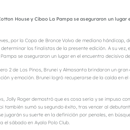
 Cotton House y Cibao La Pampa se aseguraron un lugar e
ueves, por la Copa de Bronce Volvo de mediano hándicap, d
determinar los finalistas de la presente edición. A su vez, e
Pampa se aseguraron un lugar en el encuentro decisivo de 
mero 2 de Los Pinos, Brunei y Almasanta brindaron un gran 
ón y emoción. Brunei logró recuperarse de la caída en el 
os, Jolly Roger demostró que es cosa seria y se impuso con
obi también sumó su segundo éxito, tras vencer al debutan
se jugarán su suerte en la definición por penales, en búsq
ra el sábado en Ayala Polo Club.