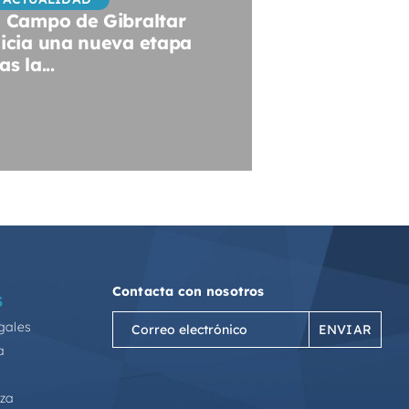
l Campo de Gibraltar
nicia una nueva etapa
as la...
Contacta con nosotros
S
Correo
gales
electrónico
a
(Obligatorio)
eza