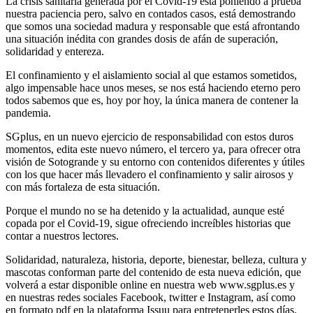
La crisis sanitaria generada por el Covid-19 está poniendo a prueba
nuestra paciencia pero, salvo en contados casos, está demostrando
que somos una sociedad madura y responsable que está afrontando
una situación inédita con grandes dosis de afán de superación,
solidaridad y entereza.
El confinamiento y el aislamiento social al que estamos sometidos,
algo impensable hace unos meses, se nos está haciendo eterno pero
todos sabemos que es, hoy por hoy, la única manera de contener la
pandemia.
SGplus, en un nuevo ejercicio de responsabilidad con estos duros
momentos, edita este nuevo número, el tercero ya, para ofrecer otra
visión de Sotogrande y su entorno con contenidos diferentes y útiles
con los que hacer más llevadero el confinamiento y salir airosos y
con más fortaleza de esta situación.
Porque el mundo no se ha detenido y la actualidad, aunque esté
copada por el Covid-19, sigue ofreciendo increíbles historias que
contar a nuestros lectores.
Solidaridad, naturaleza, historia, deporte, bienestar, belleza, cultura y
mascotas conforman parte del contenido de esta nueva edición, que
volverá a estar disponible online en nuestra web www.sgplus.es y
en nuestras redes sociales Facebook, twitter e Instagram, así como
en formato pdf en la plataforma Issuu para entretenerles estos días.