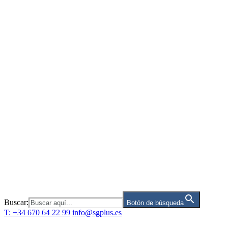
Saltar
al
contenido
Buscar:
Botón de búsqueda
T: +34 670 64 22 99
info@sgplus.es