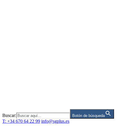
Saltar
al
contenido
Buscar:
Botón de búsqueda
T: +34 670 64 22 99
info@sgplus.es