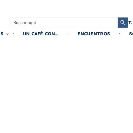
Botón de búsqued
Buscar:
T:
ES
UN CAFÉ CON…
ENCUENTROS
S