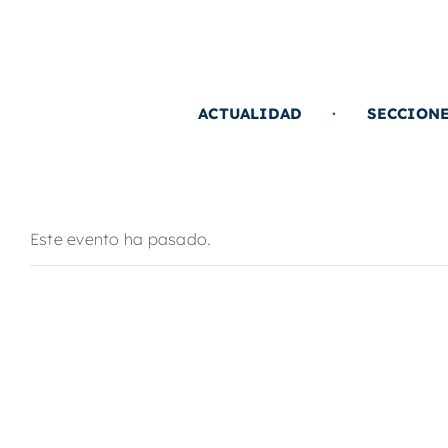
Saltar
al
contenido
ACTUALIDAD
SECCION
Este evento ha pasado.