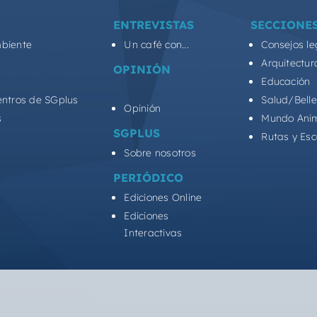
ENTREVISTAS
SECCIONE
biente
Un café con...
Consejos le
Arquitectur
OPINIÓN
Educación
entros de SGplus
Salud/Bell
Opinión
s
Mundo Ani
SGPLUS
Rutas y Es
Sobre nosotros
PERIÓDICO
Ediciones Online
Ediciones
Interactivas