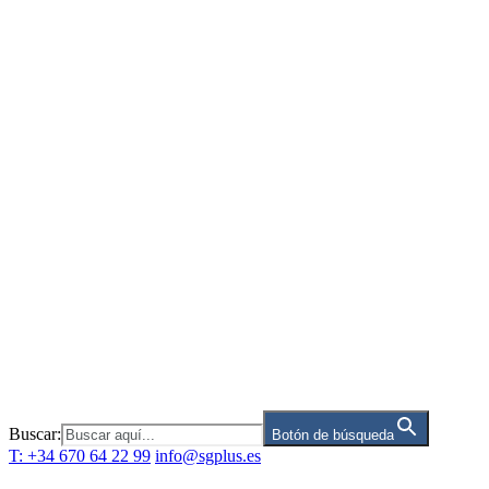
Saltar
al
contenido
Buscar:
Botón de búsqueda
T: +34 670 64 22 99
info@sgplus.es