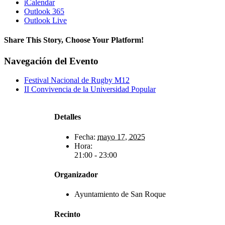
iCalendar
Outlook 365
Outlook Live
Share This Story, Choose Your Platform!
Facebook
X
Reddit
LinkedIn
WhatsApp
Telegram
Tumblr
Pinterest
Vk
Xing
Correo
Navegación del Evento
electrónico
Festival Nacional de Rugby M12
II Convivencia de la Universidad Popular
Detalles
Fecha:
mayo 17, 2025
Hora:
21:00 - 23:00
Organizador
Ayuntamiento de San Roque
Recinto