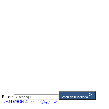
Saltar
al
contenido
Buscar:
Botón de búsqueda
T: +34 670 64 22 99
info@sgplus.es