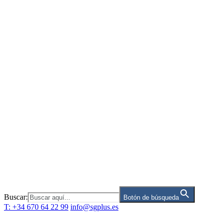
Saltar
al
contenido
Buscar:
Botón de búsqueda
T: +34 670 64 22 99
info@sgplus.es