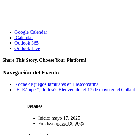
Google Calendar
iCalendar
Outlook 365
Outlook Live
Share This Story, Choose Your Platform!
Facebook
X
Reddit
LinkedIn
WhatsApp
Telegram
Tumblr
Pinterest
Vk
Xing
Correo
Navegación del Evento
electrónico
Noche de juegos familiares en Frescomarina
“El Rámper”, de Jesús Bienvenido, el 17 de mayo en el Galiar
Detalles
Inicio:
mayo 17, 2025
Finaliza:
mayo 18, 2025