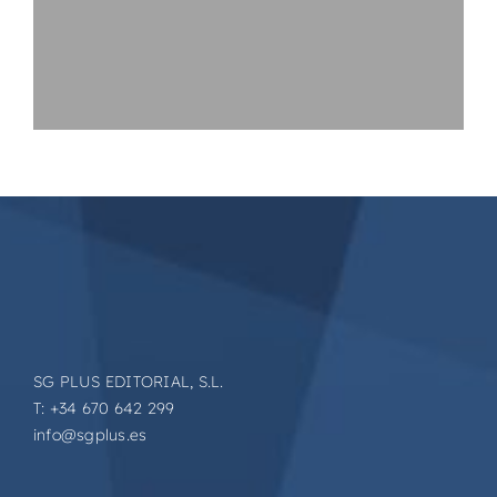
SG PLUS EDITORIAL, S.L.
T: +34 670 642 299
info@sgplus.es