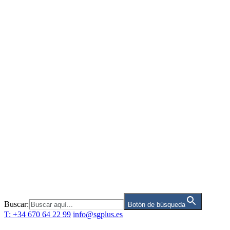
Saltar
al
contenido
Buscar:
Botón de búsqueda
T: +34 670 64 22 99
info@sgplus.es