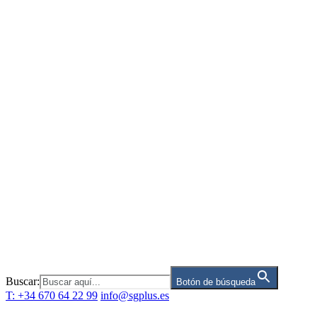
Saltar
al
contenido
Buscar:
Botón de búsqueda
T: +34 670 64 22 99
info@sgplus.es