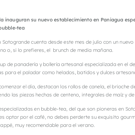
a inauguran su nuevo establecimiento en
Paniagua espec
 bubble-tea
n Sotogrande cuenta desde este mes de julio con un nuevo
uno o, si lo prefieres, el brunch de media mañana.
 de panadería y bollería artesanal especializada en el de
s para el paladar como helados, batidos y dulces artesan
menzar el día, destacan los rollos de canela, el brioche d
endo las piezas hechas de centeno, integrales de maíz y de 
pecializadas en bubble-tea, del que son pioneras en Sot
res optar por el café, no debes perderte su exquisito gourm
e frappé, muy recomendable para el verano.