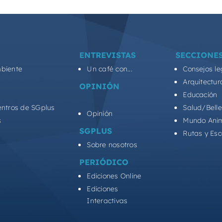
ENTREVISTAS
SECCIONE
biente
Un café con...
Consejos le
Arquitectur
OPINIÓN
Educación
entros de SGplus
Salud/Bell
Opinión
s
Mundo Ani
SGPLUS
Rutas y Es
Sobre nosotros
PERIÓDICO
Ediciones Online
Ediciones
Interactivas