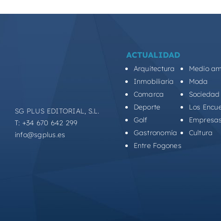
ACTUALIDAD
Arquitectura
Medio am
Inmobiliaria
Moda
Comarca
Sociedad
Deporte
Los Encu
SG PLUS EDITORIAL, S.L.
Golf
Empresa
T: +34 670 642 299
Gastronomía
Cultura
info@sgplus.es
Entre Fogones