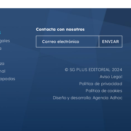
Contacta con nosotros
S
Correo
gales
electrónico
a
(Obligatorio)
eza
© SG PLUS EDITORIAL 2024
mal
Aviso Legal
capadas
Política de privacidad
Política de cookies
Diseño y desarrollo:
Agencia Adhoc