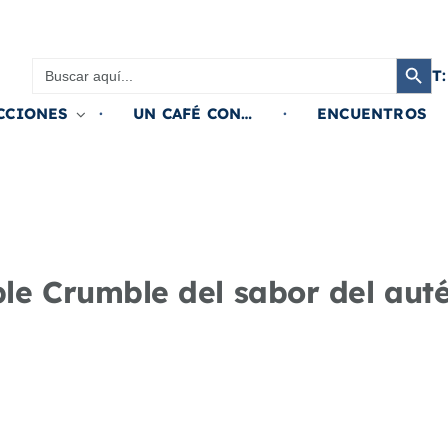
Botón de búsqued
Buscar:
T:
CCIONES
UN CAFÉ CON…
ENCUENTROS
le Crumble del sabor del aut