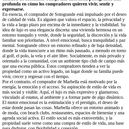
profunda en cómo los compradores quieren vivir, sentir y
expresarse.
En esencia, el comprador de Sotogrande está impulsado por el deseo
de calidad de vida. Es alguien que valora el espacio, la privacidad y
la vida a largo plazo por encima de la inmediatez y la visibilidad. Su
idea de lujo es una elegancia discreta: una vivienda hermosa en un
entorno tranquilo y verde, donde la seguridad, la discreción y la vida
familiar son prioritarias. A nivel emocional, busca tranquilidad y paz
mental. Sotogrande ofrece un entorno refinado y de baja densidad,
donde la vida transcurre a un ritmo más pausado, a menudo en torno
al golf, el polo, la vela y el aire libre. Socialmente, es más privado y
orientado a la comunidad, con un ambiente tipo club de campo más
que una escena pública. Estos compradores tienden a ver la
propiedad como un activo legado, un lugar donde su familia puede
vivir, crecer y regresar con el tiempo.
Por el contrario, el comprador de Marbella está motivado por la
energía, la emoción y el acceso. Su aspiración de estilo de vida es
más social y visible. Aquí, el lujo es más expresivo y glamuroso,
vinculado al estatus, al ambiente y a formar parte de algo dinámico.
El motor emocional es la estimulación y el prestigio, el deseo de
estar donde pasan las cosas. Marbella ofrece un entorno animado y
de moda, con beach clubs, restaurantes, espacios de bienestar y una
agenda social activa. El estilo social es más extrovertido, y la
propiedad suele verse como una compra de estilo de vida, una base
para disfrutar, con flexibilidad y conexión.