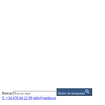
Saltar
al
contenido
Buscar:
Botón de búsqueda
T: +34 670 64 22 99
info@sgplus.es