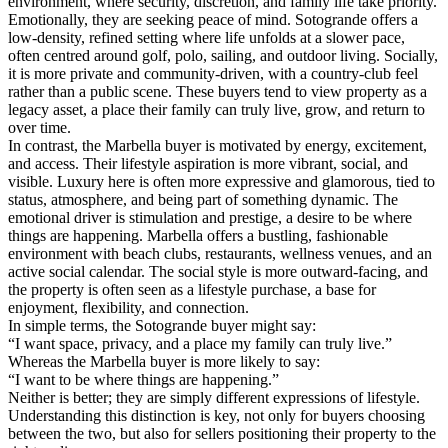
environment, where security, discretion, and family life take priority.
Emotionally, they are seeking peace of mind. Sotogrande offers a
low-density, refined setting where life unfolds at a slower pace,
often centred around golf, polo, sailing, and outdoor living. Socially,
it is more private and community-driven, with a country-club feel
rather than a public scene. These buyers tend to view property as a
legacy asset, a place their family can truly live, grow, and return to
over time.
In contrast, the Marbella buyer is motivated by energy, excitement,
and access. Their lifestyle aspiration is more vibrant, social, and
visible. Luxury here is often more expressive and glamorous, tied to
status, atmosphere, and being part of something dynamic. The
emotional driver is stimulation and prestige, a desire to be where
things are happening. Marbella offers a bustling, fashionable
environment with beach clubs, restaurants, wellness venues, and an
active social calendar. The social style is more outward-facing, and
the property is often seen as a lifestyle purchase, a base for
enjoyment, flexibility, and connection.
In simple terms, the Sotogrande buyer might say:
“I want space, privacy, and a place my family can truly live.”
Whereas the Marbella buyer is more likely to say:
“I want to be where things are happening.”
Neither is better; they are simply different expressions of lifestyle.
Understanding this distinction is key, not only for buyers choosing
between the two, but also for sellers positioning their property to the