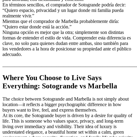
En términos sencillos, el comprador de Sotogrande podría decir:
“Quiero espacio, privacidad y un lugar donde mi familia pueda
realmente vivir.”
Mientras que el comprador de Marbella probablemente diría:
“Quiero estar donde está la acción.”
Ninguna opción es mejor que la otra; simplemente son distintas
formas de entender el estilo de vida. Comprender esta diferencia es
clave, no solo para quienes dudan entre ambas, sino también para
los vendedores a la hora de posicionar su propiedad ante el público
adecuado.
_______________________________________________________
Where You Choose to Live Says
Everything: Sotogrande vs Marbella
The choice between Sotogrande and Marbella is not simply about
location—it reflects a bigger psychographic difference in how
buyers want to live, feel, and express themselves.
At its core, the Sotogrande buyer is driven by a desire for quality of
life. This is someone who values space, privacy, and long-term
living over immediacy and visibility. Their idea of luxury is
understated elegance, a beautiful home set within a calm, green