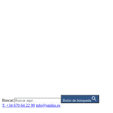
Saltar
al
contenido
Buscar:
Botón de búsqueda
T: +34 670 64 22 99
info@sgplus.es