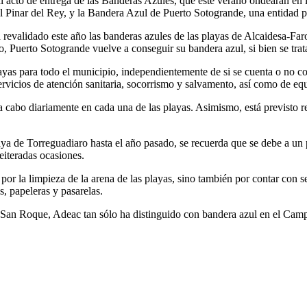
 al acto de entrega de las Banderas Azules, que este verano ondearan en 
l Pinar del Rey, y la Bandera Azul de Puerto Sotogrande, una entidad 
validado este año las banderas azules de las playas de Alcaidesa-Faro
 Puerto Sotogrande vuelve a conseguir su bandera azul, si bien se trata 
yas para todo el municipio, independientemente de si se cuenta o no con
servicios de atención sanitaria, socorrismo y salvamento, así como de 
a a cabo diariamente en cada una de las playas. Asimismo, está previsto 
laya de Torreguadiaro hasta el año pasado, se recuerda que se debe a u
iteradas ocasiones.
por la limpieza de la arena de las playas, sino también por contar con s
, papeleras y pasarelas.
an Roque, Adeac tan sólo ha distinguido con bandera azul en el Campo 