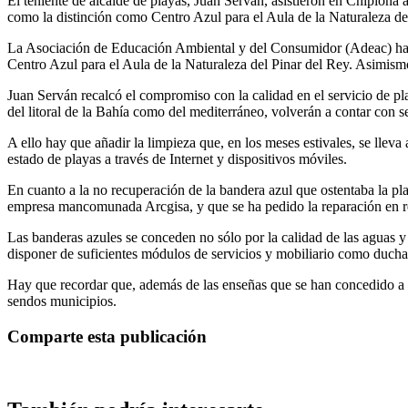
El teniente de alcalde de playas, Juan Serván, asistieron en Chipiona
como la distinción como Centro Azul para el Aula de la Naturaleza de
La Asociación de Educación Ambiental y del Consumidor (Adeac) ha re
Centro Azul para el Aula de la Naturaleza del Pinar del Rey. Asimismo,
Juan Serván recalcó el compromiso con la calidad en el servicio de pla
del litoral de la Bahía como del mediterráneo, volverán a contar con 
A ello hay que añadir la limpieza que, en los meses estivales, se llev
estado de playas a través de Internet y dispositivos móviles.
En cuanto a la no recuperación de la bandera azul que ostentaba la p
empresa mancomunada Arcgisa, y que se ha pedido la reparación en re
Las banderas azules se conceden no sólo por la calidad de las aguas y 
disponer de suficientes módulos de servicios y mobiliario como duchas
Hay que recordar que, además de las enseñas que se han concedido a S
sendos municipios.
Comparte esta publicación