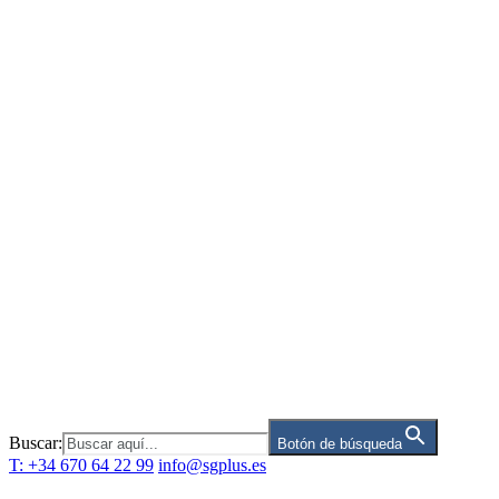
Saltar
al
contenido
Buscar:
Botón de búsqueda
T: +34 670 64 22 99
info@sgplus.es