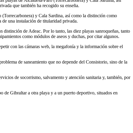
las playas de Alcaidesa-Faro (Torrecarbonera) y Cala Sardina, así
privada que también ha recogido su enseña.
 (Torrecarbonera) y Cala Sardina, así como la distinción como
de una instalación de titularidad privada.
 distinción de Adeac. Por lo tanto, las diez playas sanroqueñas, tanto
equipamientos como módulos de aseos y duchas, por citar algunos.
repetir con las cámaras web, la megafonía y la información sobre el
n problema de saneamiento que no depende del Consistorio, sino de la
ervicios de socorrismo, salvamento y atención sanitaria y, también, por
de Gibraltar a otra playa y a un puerto deportivo, situados en