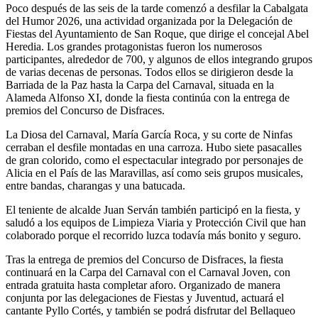
Poco después de las seis de la tarde comenzó a desfilar la Cabalgata
del Humor 2026, una actividad organizada por la Delegación de
Fiestas del Ayuntamiento de San Roque, que dirige el concejal Abel
Heredia. Los grandes protagonistas fueron los numerosos
participantes, alrededor de 700, y algunos de ellos integrando grupos
de varias decenas de personas. Todos ellos se dirigieron desde la
Barriada de la Paz hasta la Carpa del Carnaval, situada en la
Alameda Alfonso XI, donde la fiesta continúa con la entrega de
premios del Concurso de Disfraces.
La Diosa del Carnaval, María García Roca, y su corte de Ninfas
cerraban el desfile montadas en una carroza. Hubo siete pasacalles
de gran colorido, como el espectacular integrado por personajes de
Alicia en el País de las Maravillas, así como seis grupos musicales,
entre bandas, charangas y una batucada.
El teniente de alcalde Juan Serván también participó en la fiesta, y
saludó a los equipos de Limpieza Viaria y Protección Civil que han
colaborado porque el recorrido luzca todavía más bonito y seguro.
Tras la entrega de premios del Concurso de Disfraces, la fiesta
continuará en la Carpa del Carnaval con el Carnaval Joven, con
entrada gratuita hasta completar aforo. Organizado de manera
conjunta por las delegaciones de Fiestas y Juventud, actuará el
cantante Pyllo Cortés, y también se podrá disfrutar del Bellaqueo