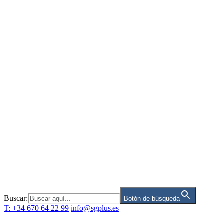
Saltar
al
contenido
Buscar:
Botón de búsqueda
T: +34 670 64 22 99
info@sgplus.es