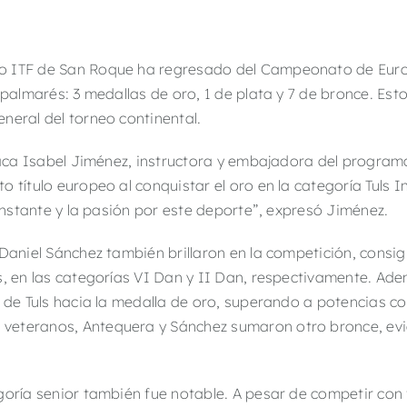
o ITF de San Roque ha regresado del Campeonato de Eur
 palmarés: 3 medallas de oro, 1 de plata y 7 de bronce.
Esto
neral del torneo continental.
estaca Isabel Jiménez, instructora y embajadora del progr
 título europeo al conquistar el oro en la categoría Tuls I
constante y la pasión por este deporte”, expresó Jiménez.
 Daniel Sánchez también brillaron en la competición, cons
s, en las categorías VI Dan y II Dan, respectivamente.
Adem
o de Tuls hacia la medalla de oro, superando a potencias c
veteranos, Antequera y Sánchez sumaron otro bronce, evid
goría senior también fue notable.
A pesar de competir con 