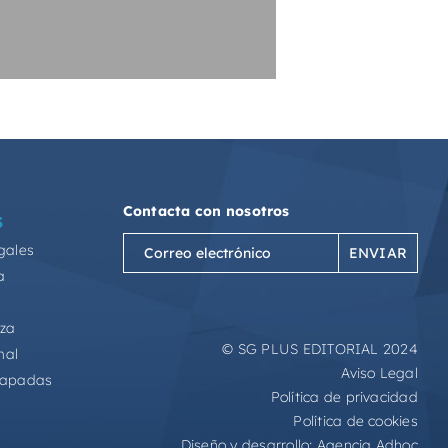
Contacta con nosotros
S
Correo
gales
electrónico
a
(Obligatorio)
eza
© SG PLUS EDITORIAL 2024
mal
Aviso Legal
capadas
Política de privacidad
Política de cookies
Diseño y desarrollo:
Agencia Adhoc