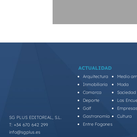
ACTUALIDAD
Arquitectura
Medio am
Inmobiliaria
Moda
Comarca
Sociedad
Deporte
Los Encu
Golf
Empresa
Gastronomía
Cultura
SG PLUS EDITORIAL, S.L.
Entre Fogones
T: +34 670 642 299
info@sgplus.es