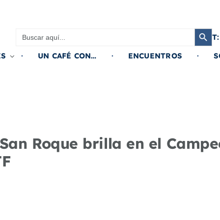
Botón de búsqued
Buscar:
T:
ES
UN CAFÉ CON…
ENCUENTROS
S
 San Roque brilla en el Camp
TF