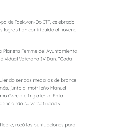
opa de Taekwon-Do ITF, celebrado
s logros han contribuido al noveno
ama Planeta Femme del Ayuntamiento
ndividual Veterana IV Dan.
“Cada
iguiendo sendas medallas de bronce
ás, junto al motrileño Manuel
omo Grecia e Inglaterra.
En la
enciando su versatilidad y
fiebre, rozó las puntuaciones para