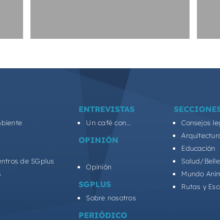
ENTREVISTAS
SECCIONE
biente
Un café con...
Consejos le
Arquitectur
OPINIÓN
Educación
entros de SGplus
Salud/Bell
Opinión
s
Mundo Ani
SGPLUS
Rutas y Es
Sobre nosotros
PERIÓDICO