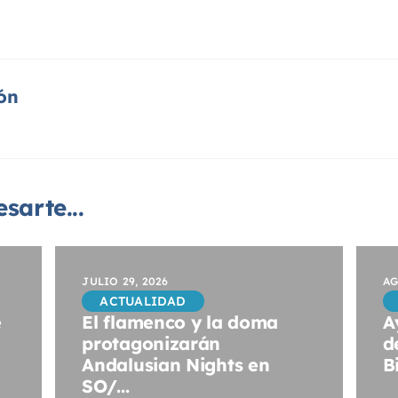
ón
sarte...
JULIO 29, 2026
AG
ACTUALIDAD
e
El flamenco y la doma
A
protagonizarán
d
Andalusian Nights en
B
SO/...