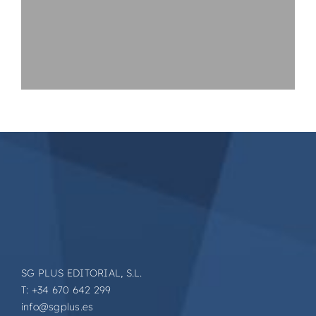
SG PLUS EDITORIAL, S.L.
T: +34 670 642 299
info@sgplus.es