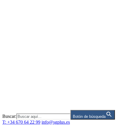
Saltar
al
contenido
Buscar:
Botón de búsqueda
T: +34 670 64 22 99
info@sgplus.es