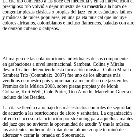
La cita dio comienzo a las doce del mediodía y en su intervención el
prestigioso trío volvió a dejar muestra de su maestría a la hora de
congeniar piezas clásicas o propias del jazz, entre estándares latinos
y músicas de raíces populares, en una paleta musical que incluye
colores africanos, colombianos e incluso flamencos, baladas con aire
de danzón cubano o calipsos.
Al margen de las colaboraciones individuales de sus componentes
en grabaciones a nivel internacional, Sambeat, Colina y Miralta
llevan 15 años defendiendo esta formación musical. Colina Miralta
Sambeat Trío (Contrabaix, 2007) fue uno de los álbumes más
vendidos en nuestro país y nominado a mejor disco de jazz en los
Premios de la Música 2008, sobre piezas propias y de Monk,
Coltrane, Kurt Weill, Cole Porter, Tico Arnedo, Marcelino Guerra e
incluso de los Beatles.
La cita se llevó a cabo bajo los más estrictos controles de seguridad
de acuerdo a las restricciones de aforo y sanitarias. La organización
ofreció el acceso a la actuación por streaming para aquellos amantes
del jazz que no tuvieron la oportunidad de acudir. Y tras la música,
los asistentes pudieron disfrutar de un almuerzo que terminó de
aderezar y cerrar la jornada en Sotogrande.