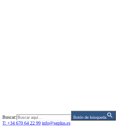
Saltar
al
contenido
Buscar:
Botón de búsqueda
T: +34 670 64 22 99
info@sgplus.es