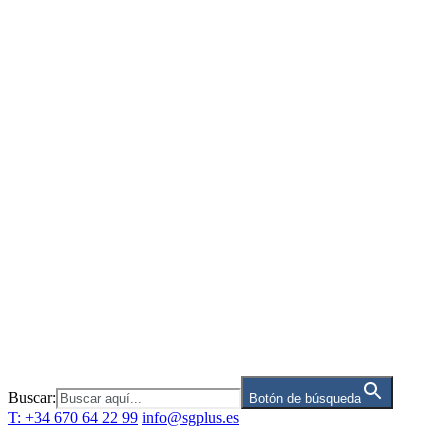
Saltar
al
contenido
Buscar:
Botón de búsqueda
T: +34 670 64 22 99
info@sgplus.es