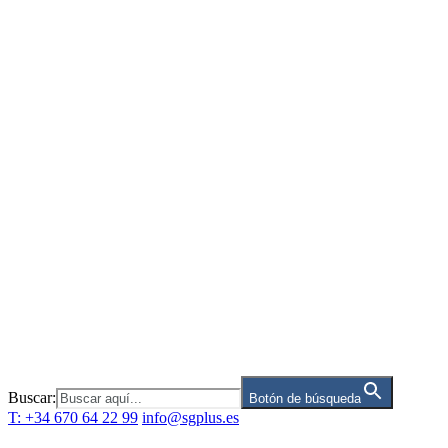
Saltar
al
contenido
Buscar:
Botón de búsqueda
T: +34 670 64 22 99
info@sgplus.es