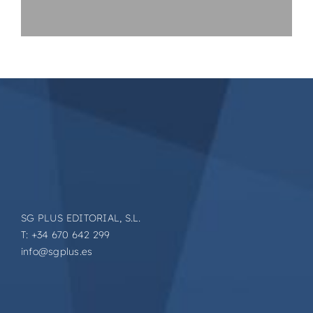
SG PLUS EDITORIAL, S.L.
T: +34 670 642 299
info@sgplus.es