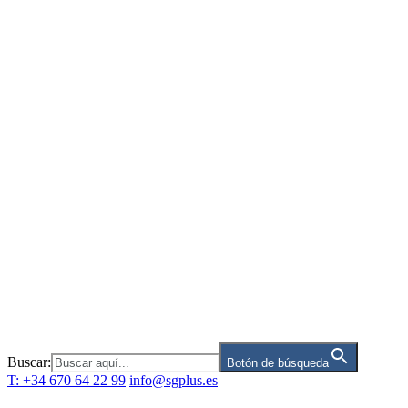
Saltar
al
contenido
Buscar:
Botón de búsqueda
T: +34 670 64 22 99
info@sgplus.es