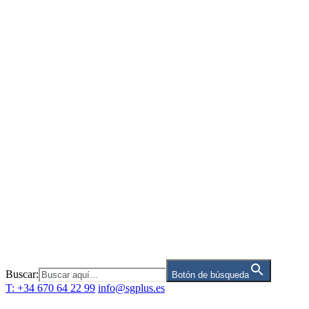
Saltar
al
contenido
Buscar:
Botón de búsqueda
T: +34 670 64 22 99
info@sgplus.es