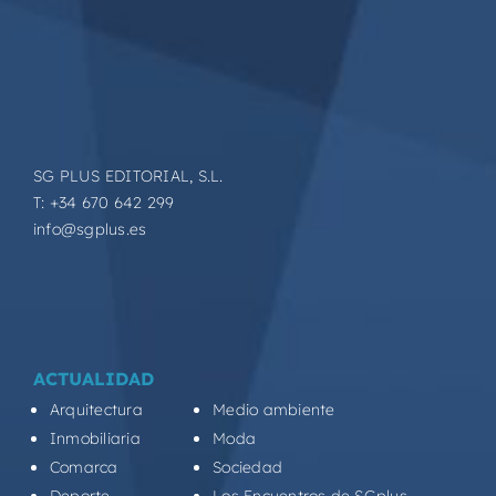
SG PLUS EDITORIAL, S.L.
T: +34 670 642 299
info@sgplus.es
ACTUALIDAD
Arquitectura
Medio ambiente
Inmobiliaria
Moda
Comarca
Sociedad
Deporte
Los Encuentros de SGplus