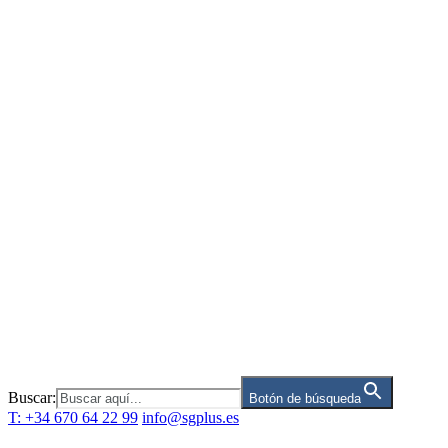
Saltar
al
contenido
Buscar:
Botón de búsqueda
T: +34 670 64 22 99
info@sgplus.es