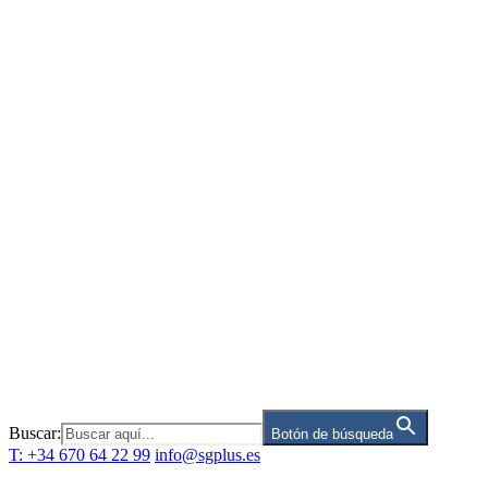
Saltar
al
contenido
Buscar:
Botón de búsqueda
T: +34 670 64 22 99
info@sgplus.es