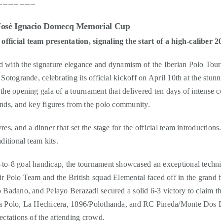
_______
e José Ignacio Domecq Memorial Cup
fficial team presentation, signaling the start of a high-caliber 20
d with the signature elegance and dynamism of the Iberian Polo To
 Sotogrande, celebrating its official kickoff on April 10th at the stu
 the opening gala of a tournament that delivered ten days of intense
ends, and key figures from the polo community.
es, and a dinner that set the stage for the official team introduction
ditional team kits.
to-8 goal handicap, the tournament showcased an exceptional techni
r Polo Team and the British squad Elemental faced off in the grand fin
o Badano, and Pelayo Berazadi secured a solid 6-3 victory to claim t
era Polo, La Hechicera, 1896/Polothanda, and RC Pineda/Monte Dos 
ectations of the attending crowd.