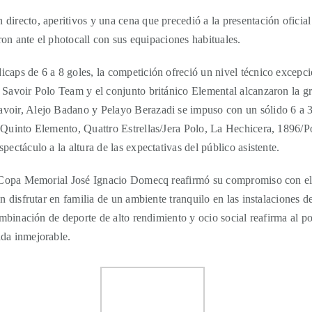
irecto, aperitivos y una cena que precedió a la presentación oficial
aron ante el photocall con sus equipaciones habituales.
aps de 6 a 8 goles, la competición ofreció un nivel técnico excepcion
Savoir Polo Team y el conjunto británico Elemental alcanzaron la gra
oir, Alejo Badano y Pelayo Berazadi se impuso con un sólido 6 a 3,
e Quinto Elemento, Quattro Estrellas/Jera Polo, La Hechicera, 189
ectáculo a la altura de las expectativas del público asistente.
la Copa Memorial José Ignacio Domecq reafirmó su compromiso con el 
on disfrutar en familia de un ambiente tranquilo en las instalaciones 
combinación de deporte de alto rendimiento y ocio social reafirma al p
ada inmejorable.