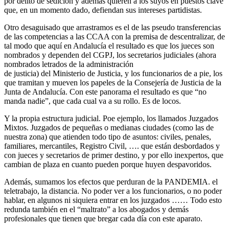
por delito de sedición y además quieren a los suyos en puestos clave
que, en un momento dado, defiendan sus intereses partidistas.
Otro desaguisado que arrastramos es el de las pseudo transferencias
de las competencias a las CCAA con la premisa de descentralizar, de
tal modo que aquí en Andalucía el resultado es que los jueces son
nombrados y dependen del CGPJ, los secretarios judiciales (ahora
nombrados letrados de la administración
de justicia) del Ministerio de Justicia, y los funcionarios de a pie, los
que tramitan y mueven los papeles de la Consejería de Justicia de la
Junta de Andalucía. Con este panorama el resultado es que “no
manda nadie”, que cada cual va a su rollo. Es de locos.
Y la propia estructura judicial. Poe ejemplo, los llamados Juzgados
Mixtos. Juzgados de pequeñas o medianas ciudades (como las de
nuestra zona) que atienden todo tipo de asuntos: civiles, penales,
familiares, mercantiles, Registro Civil, …. que están desbordados y
con jueces y secretarios de primer destino, y por ello inexpertos, que
cambian de plaza en cuanto pueden porque huyen despavoridos.
Además, sumamos los efectos que perduran de la PANDEMIA. el
teletrabajo, la distancia. No poder ver a los funcionarios, o no poder
hablar, en algunos ni siquiera entrar en los juzgados …… Todo esto
redunda también en el “maltrato” a los abogados y demás
profesionales que tienen que bregar cada día con este aparato.