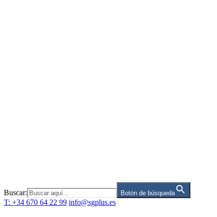
Saltar
al
contenido
Buscar:
Botón de búsqueda
T: +34 670 64 22 99
info@sgplus.es