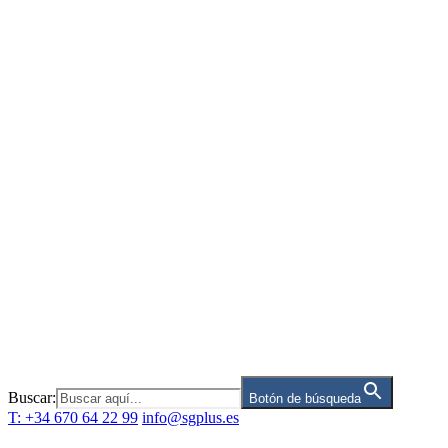
Saltar
al
contenido
Buscar:
Botón de búsqueda
T: +34 670 64 22 99
info@sgplus.es