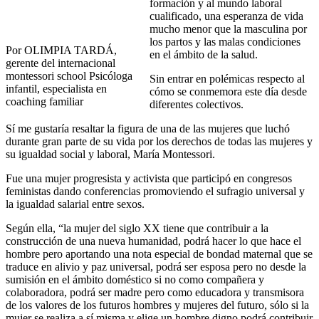
formación y al mundo laboral
cualificado, una esperanza de vida
mucho menor que la masculina por
los partos y las malas condiciones
Por OLIMPIA TARDÁ,
en el ámbito de la salud.
gerente del internacional
montessori school Psicóloga
Sin entrar en polémicas respecto al
infantil, especialista en
cómo se conmemora este día desde
coaching familiar
diferentes colectivos.
Sí me gustaría resaltar la figura de una de las mujeres que luchó
durante gran parte de su vida por los derechos de todas las mujeres y
su igualdad social y laboral, María Montessori.
Fue una mujer progresista y activista que participó en congresos
feministas dando conferencias promoviendo el sufragio universal y
la igualdad salarial entre sexos.
Según ella, “la mujer del siglo XX tiene que contribuir a la
construcción de una nueva humanidad, podrá hacer lo que hace el
hombre pero aportando una nota especial de bondad maternal que se
traduce en alivio y paz universal, podrá ser esposa pero no desde la
sumisión en el ámbito doméstico si no como compañera y
colaboradora, podrá ser madre pero como educadora y transmisora
de los valores de los futuros hombres y mujeres del futuro, sólo si la
mujer se realiza a sí misma y elige un hombre digno podrá contribuir