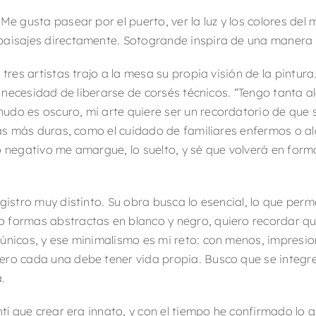
Me gusta pasear por el puerto, ver la luz y los colores del 
paisajes directamente. Sotogrande inspira de una manera s
 tres artistas trajo a la mesa su propia visión de la pintu
la necesidad de liberarse de corsés técnicos. “Tengo tanta 
do es oscuro, mi arte quiere ser un recordatorio de que s
cias más duras, como el cuidado de familiares enfermos o al
o negativo me amargue, lo suelto, y sé que volverá en for
gistro muy distinto. Su obra busca lo esencial, lo que per
 formas abstractas en blanco y negro, quiero recordar qu
únicos, y ese minimalismo es mi reto: con menos, impresio
ero cada una debe tener vida propia. Busco que se integre
a.
ntí que crear era innato, y con el tiempo he confirmado lo q