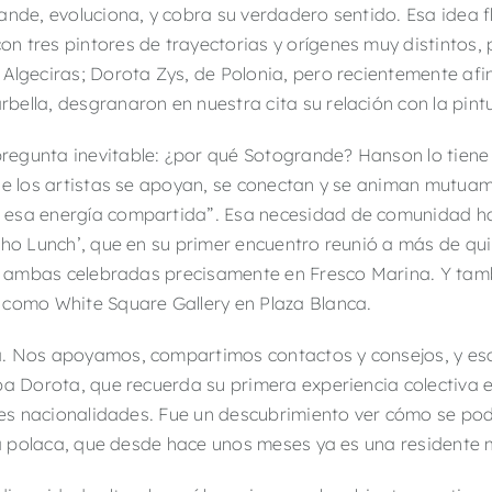
ande, evoluciona, y cobra su verdadero sentido. Esa idea 
n tres pintores de trayectorias y orígenes muy distintos,
Algeciras; Dorota Zys, de Polonia, pero recientemente af
lla, desgranaron en nuestra cita su relación con la pintur
egunta inevitable: ¿por qué Sotogrande? Hanson lo tiene 
de los artistas se apoyan, se conectan y se animan mutuam
esa energía compartida”. Esa necesidad de comunidad ha c
Who Lunch’, que en su primer encuentro reunió a más de qui
’, ambas celebradas precisamente en Fresco Marina. Y tam
 como White Square Gallery en Plaza Blanca.
. Nos apoyamos, compartimos contactos y consejos, y eso
a Dorota, que recuerda su primera experiencia colectiva en
tes nacionalidades. Fue un descubrimiento ver cómo se podía
sta polaca, que desde hace unos meses ya es una residente