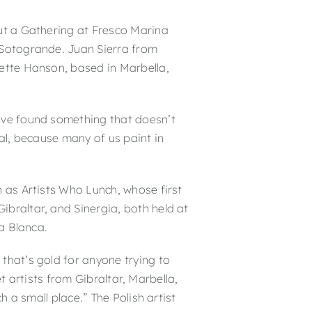
out a Gathering at Fresco Marina
 Sotogrande. Juan Sierra from
iette Hanson, based in Marbella,
’ve found something that doesn’t
al, because many of us paint in
 as Artists Who Lunch, whose first
braltar, and Sinergia, both held at
za Blanca.
that’s gold for anyone trying to
et artists from Gibraltar, Marbella,
h a small place.” The Polish artist