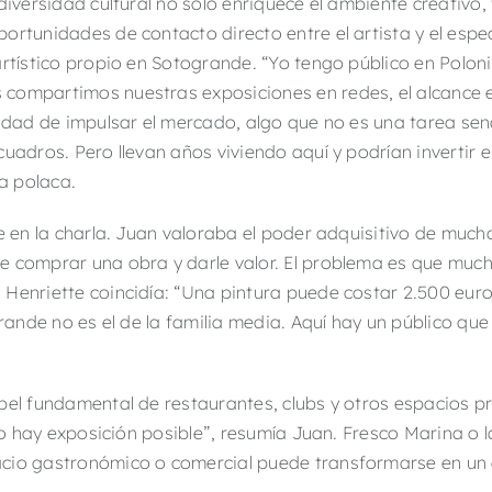
diversidad cultural no sólo enriquece el ambiente creativo,
ortunidades de contacto directo entre el artista y el espe
rtístico propio en Sotogrande. “Yo tengo público en Poloni
 compartimos nuestras exposiciones en redes, el alcance
sidad de impulsar el mercado, algo que no es una tarea senc
uadros. Pero llevan años viviendo aquí y podrían invertir e
ra polaca.
e en la charla. Juan valoraba el poder adquisitivo de mucho
e comprar una obra y darle valor. El problema es que much
Henriette coincidía: “Una pintura puede costar 2.500 euro
grande no es el de la familia media. Aquí hay un público que
el fundamental de restaurantes, clubs y otros espacios pri
, no hay exposición posible”, resumía Juan. Fresco Marina o
cio gastronómico o comercial puede transformarse en un e