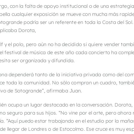
o, con la falta de apoyo institucional o de una estrategi
rbella cualquier exposición se mueve con mucha más rapid
Sotogrande podría ser un referente en toda la Costa del So
explicaba Dorota,
f y el polo, pero aún no ha decidido si quiere vender tamb
 el festival de música de este año cada concierto ha comp
esita ser organizada y difundida.
a zona dependerá tanto de la iniciativa privada como del co
quece toda la comunidad. No sólo compran un cuadro, tambi
ivo de Sotogrande”, afirmaba Juan.
bién ocupa un lugar destacado en la conversación. Dorota, i
o seguro para sus hijos. “No vine por el arte, pero ahora n
cía. “Aquí puedo estar trabajando en el estudio por la mañ
e llegar de Londres o de Estocolmo. Ese cruce es muy esp