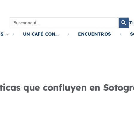
Botón de búsqued
Buscar:
T:
ES
UN CAFÉ CON…
ENCUENTROS
S
sticas que confluyen en Sotog